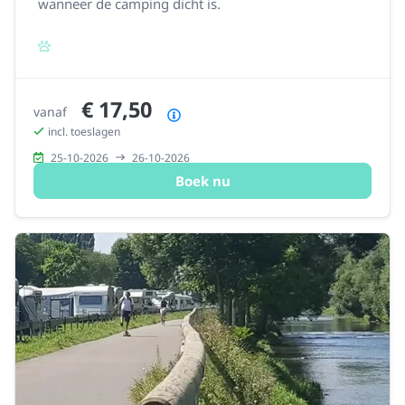
wanneer de camping dicht is.
€ 17,50
vanaf
Prijsoverzicht
incl. toeslagen
25-10-2026
26-10-2026
Boek nu