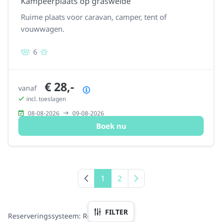
Kampeerplaats op grasweide
Ruime plaats voor caravan, camper, tent of
vouwwagen.
6
€ 28,-
vanaf
Prijsoverzicht
incl. toeslagen
08-08-2026
09-08-2026
Boek nu
Vorige pagina
1
2
Volgende pagina
FILTER
Reserveringssysteem: Recranet