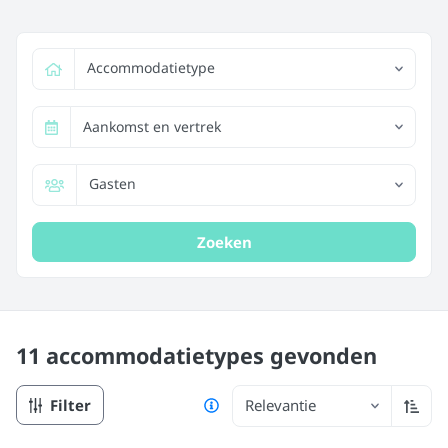
Accommodatietype
Aankomst en vertrek
Gasten
Zoeken
11 accommodatietypes
gevonden
Filter
Relevantie
Oplop